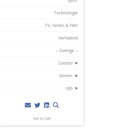
Sport
Technologie
TV, Series & Film
Verhalend
– Overige –
Contact
☚
Doneer
☚
Info
☚
Site by GJB