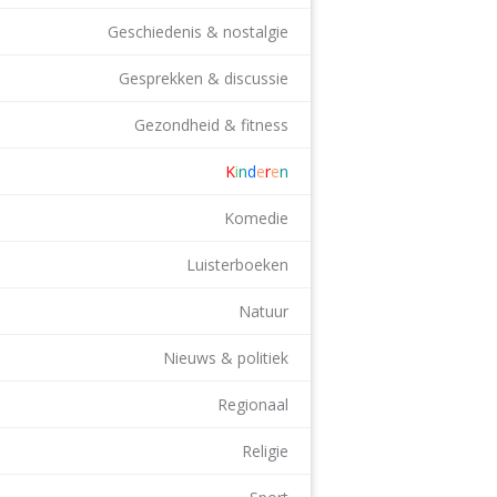
Geschiedenis & nostalgie
Gesprekken & discussie
Gezondheid & fitness
K
i
n
d
e
r
e
n
Komedie
Luisterboeken
Natuur
Nieuws & politiek
Regionaal
Religie