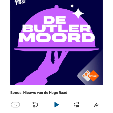
Bonus: Nieuws van de Hoge Raad
1
x
Skip
Play
Jump
Change
Share
Playback
This