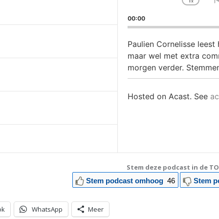
1
x
Chan
Playb
00:00
Rate
Paulien Cornelisse lees
maar wel met extra comm
morgen verder. Stemmen
Hosted on Acast. See
ac
Stem deze podcast in de TO
Stem podcast omhoog
46
Stem p
ok
WhatsApp
Meer