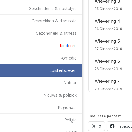
Aflevering 3
Geschiedenis & nostalgie
25 Oktober 2019
Gesprekken & discussie
Aflevering 4
26 Oktober 2019
Gezondheid & fitness
Aflevering 5
K
i
n
d
e
r
e
n
27 Oktober 2019
Komedie
Aflevering 6
28 Oktober 2019
Luisterboeken
Aflevering 7
Natuur
29 Oktober 2019
Nieuws & politiek
Aflevering 8
Regionaal
30 Oktober 2019
Deel deze podcast:
Religie
Aflevering 9
X
Facebo
31 Oktober 2019