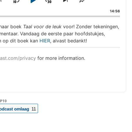
Skip
Play
Jump
ge
Go
Skip
Share
ack
to
to
This
Backward
Pause
Forward
14:56
previous
next
Episode
episode
episode
t haar boek
Taal voor de leuk
voor! Zonder tekeningen,
entaar. Vandaag de eerste paar hoofdstukjes,
 op dit boek kan
HIER
, alvast bedankt!
ast.com/privacy
for more information.
P10
odcast omlaag
11