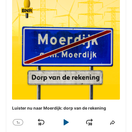
Luister nu naar Moerdijk: dorp van de rekening
1
x
Skip
Play
Jump
Change
Share
Playback
This