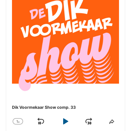
Dik Voormekaar Show comp. 33
1
x
Skip
Play
Jump
Change
Share
Playback
This