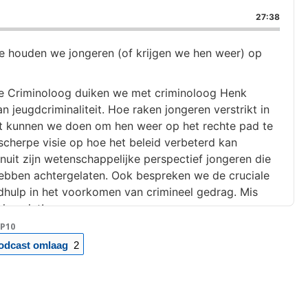
Skip
Play
Jump
ack
to
to
This
Backward
Pause
Forward
27:38
previous
next
Episode
episode
episode
ouden we jongeren (of krijgen we hen weer) op
De Criminoloog duiken we met criminoloog Henk
n jeugdcriminaliteit. Hoe raken jongeren verstrikt in
wat kunnen we doen om hen weer op het rechte pad te
 scherpe visie op hoe het beleid verbeterd kan
uit zijn wetenschappelijke perspectief jongeren die
hebben achtergelaten. Ook bespreken we de cruciale
gdhulp in het voorkomen van crimineel gedrag. Mis
ing niet!
P10
odcast omlaag
2