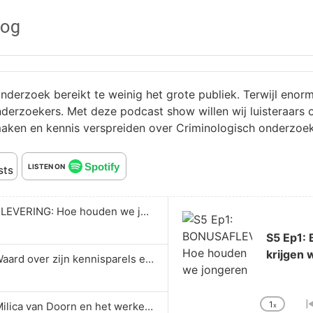
oog
nderzoek bereikt te weinig het grote publiek. Terwijl en
derzoekers. Met deze podcast show willen wij luisteraars 
maken en kennis verspreiden over Criminologisch onderzoek
Spotify
LISTEN ON
sts
Audio
S5 Ep1: BONUSAFLEVERING: Hoe houden we jongeren (of krijgen we hen weer) op het rechte pad?
Player
S5 Ep1:
krijgen 
S4 Ep6: Jaap de Waard over zijn kennisparels en de criminologische uitdagingen van de toekomst
1
S4 Ep5: De zaak Milica van Doorn en het werken met scenario’s binnen de opsporing
x
Chan