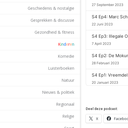
27 September 2023
Geschiedenis & nostalgie
Gesprekken & discussie
22 Juni 2023
Gezondheid & fitness
7 April 2023
K
i
n
d
e
r
e
n
Komedie
28 Februari 2023
Luisterboeken
Natuur
20 Januari 2023
Nieuws & politiek
27 Mei 2022
Regionaal
Deel deze podcast:
Religie
X
Facebo
25 Februari 2022