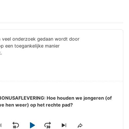
orm veel onderzoek gedaan wordt door
op een toegankelijke manier
.
 BONUSAFLEVERING: Hoe houden we jongeren (of
we hen weer) op het rechte pad?
ge
Go
Skip
Share