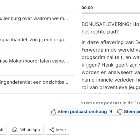
Playb
00:00
Rate
S4 Ep4: Marc Schuilenburg over waarom we met elkaar in gesprek moeten over big data en algoritmes als het over veiligheid gaat
BONUSAFLEVERING: Hoe h
het rechte pad?
S4 Ep3: Illegale Orgaanhandel: zou jij een orgaan verkopen aan iemand wiens leven op het spel staat?
In deze aflevering van 
Ferwerda in de wereld va
drugscriminaliteit, en 
S4 Ep2: De Mokumse Mokermoord: laten camerabeelden wel altijd zien wat er daadwerkelijk heeft plaatsgevonden?
krijgen? Henk geeft zijn
worden en analyseert van
hun criminele verleden 
S4 Ep1: Vreemdelingendetentie: een onzichtbare groep “gevangenen”
rol van preventieve jeu
deze interessante aflever
Stem deze podcast in de TO
S3 Ep5: 25 Jaar aanpak van georganiseerde drugscriminaliteit met Manja Abraham en Daniël Hofstra van DSP Groep
Stem podcast omhoog
9
Stem p
S3 Ep4: Naomi Oosterman over kunstcriminaliteit en de wereld die daarachter schuil gaat.
ok
WhatsApp
Meer