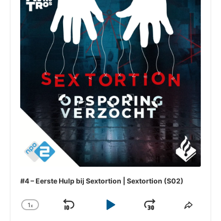
#4 – Eerste Hulp bij Sextortion | Sextortion (S02)
1
x
Skip
Play
Jump
Change
Share
Playback
This