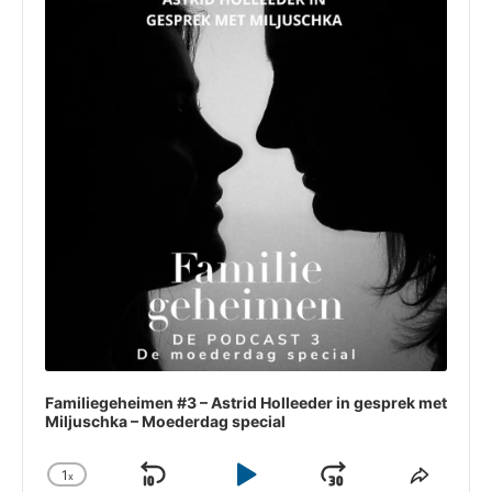
Familiegeheimen #3 – Astrid Holleeder in gesprek met
Miljuschka – Moederdag special
1
x
Skip
Play
Jump
Change
Share