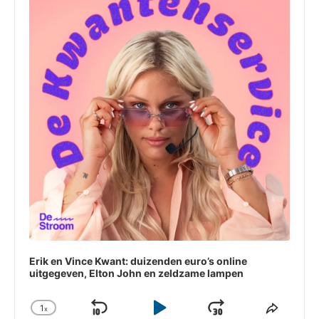
Erik en Vince Kwant: duizenden euro’s online
uitgegeven, Elton John en zeldzame lampen
1
x
Skip
Play
Jump
Change
Share