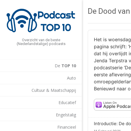
De Dood van
Het is woensdag
Overzicht van de beste
(Nederlandstalige) podcasts
pagina schrijft: 
dat hij overlijdt
Jenda Terpstra 
De
TOP 10
podcastserie ‘De
eerste aflevering
Auto
omroepgelderlan
Benieuwd naar o
Cultuur & Maatschappij
Educatief
Listen On
Apple Podca
Engelstalig
Introductie: De d
Financieel