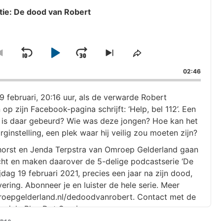
tie: De dood van Robert
Skip
Play
Jump
ge
Go
Skip
Share
ack
to
to
This
Backward
Pause
Forward
02:46
previous
next
Episode
episode
episode
 februari, 20:16 uur, als de verwarde Robert
p zijn Facebook-pagina schrijft: ‘Help, bel 112’. Een
at is daar gebeurd? Wie was deze jongen? Hoe kan het
orginstelling, een plek waar hij veilig zou moeten zijn?
horst en Jenda Terpstra van Omroep Gelderland gaan
cht en maken daarover de 5-delige podcastserie ‘De
jdag 19 februari 2021, precies een jaar na zijn dood,
vering. Abonneer je en luister de hele serie. Meer
mroepgelderland.nl/dedoodvanrobert. Contact met de
uziek: Blue Dot Sessions.