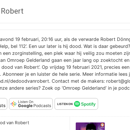
 Robert
avond 19 februari, 20:16 uur, als de verwarde Robert Dönn
‘Help, bel 112’. Een uur later is hij dood. Wat is daar gebe
 in een zorginstelling, een plek waar hij veilig zou moeten z
van Omroep Gelderland gaan een jaar lang op zoektocht en
 dood van Robert’. Op vrijdag 19 februari 2021, precies een 
. Abonneer je en luister de hele serie. Meer informatie lees 
d.nl/dedoodvanrobert. Contact met de makers: robert@gld.
nze andere series? Zoek op ‘Omroep Gelderland’ in je podc
Listen On
Spotify
LISTEN ON
sts
Google
Podcasts
Audio
ood van Robert
Player