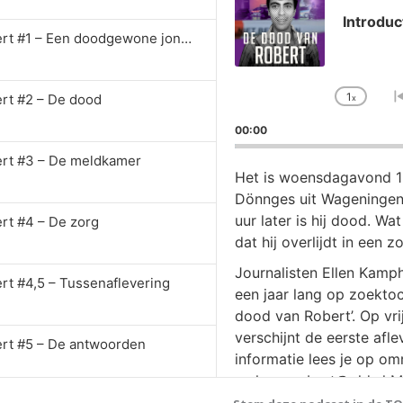
Introduc
De dood van Robert #1 – Een doodgewone jongen
1
rt #2 – De dood
x
Chan
Playb
00:00
Rate
rt #3 – De meldkamer
Het is woensdagavond 19
Dönnges uit Wageningen o
uur later is hij dood. W
rt #4 – De zorg
dat hij overlijdt in een z
Journalisten Ellen Kamp
rt #4,5 – Tussenaflevering
een jaar lang op zoekto
dood van Robert’. Op vri
verschijnt de eerste afle
rt #5 – De antwoorden
informatie lees je op o
makers: robert@gld.nl M